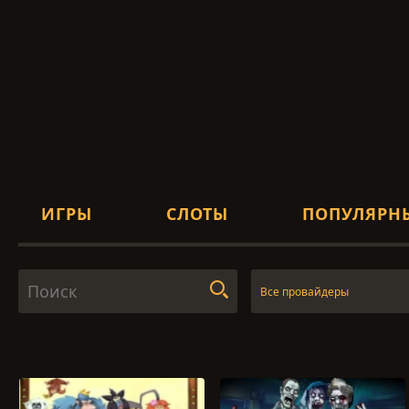
ИГРЫ
СЛОТЫ
ПОПУЛЯРН
Все провайдеры