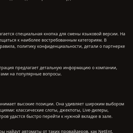
гается специальная кнопка для смены языковой версии. На
ещаться к наиболее востребованным категориям. В
равила, политику конфиденциальности, детали о партнерке
нистрация предлагает детальную информацию о компании,
етами на популярные вопросы.
занимает высокие позиции. Она удивляет широким выбором
циями: классические слоты, джекпоты, Live-дилеры,
ов удастся быстро перейти к нужной вкладке в зале.
ы найдут автоматы от таких провайдеров, как NetEnt,