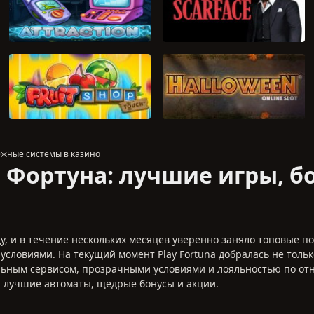
ИГРАТЬ
ИГРАТЬ
ИГРАТЬ
ИГРАТЬ
тежные системы в казино
Фортуна: лучшие игры, б
ду, и в течение нескольких месяцев уверенно заняло топовые 
ловиями. На текущий момент Play Fortuna добралась не тольк
ильным сервисом, прозрачными условиями и лояльностью по от
 лучшие автоматы, щедрые бонусы и акции.