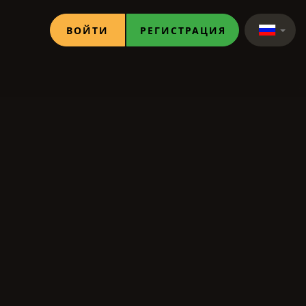
ВОЙТИ
РЕГИСТРАЦИЯ