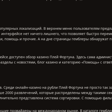
популярных локализаций. В верхнем меню пользователям предла
В интерфейсе нет ничего лишнего, что позволяет быстро перем
и, помощь и прочие. А на дне страницы гемблеры обнаружат п
ерфейсе доступен обзор казино Плей Фортуна. Здесь сама адми
 разделы с новостями, блог казино и категорию «Помощь» с отв
. Среди онлайн-казино на рубли Плей Фортуна не просто так 
ше 2000 развлечений, которые распределены между такими сек
лнительно представлена система сортировки. С помощью фильтр
лучшие провайдеры на международном рынке. В каталоге гемблер