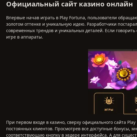
Официальный сайт казино онлайн
Впервые начав играть в Play Fortuna, пользователи обращ
золотом оттенке и уникальную идею. Разработчики постарал
современных трендов и уникальных деталей. Если говорить
игре в аппараты.
При первом входе в казино, сверху официального сайта Pla
постоянных клиентов. Просмотрев все доступные бонусы, мн
соответствующую кнопку в хедере интерфейса. А для сущест