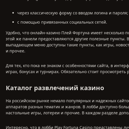
через классическую форму со вводом логина и пароля;
с помощью привязанных социальных сетей.
Удобно, что онлайн-казино Плей Фортуна имеет несколько 
этой же панели предоставляются другие полезные пункты. 
выпадающем меню доступны такие пункты, как игры, новост
и прочее.
Для тех, кто пока не знаком с особенностями сайта, в инт
играх, бонусах и турнирах. Обязательно стоит просмотреть
Каталог развлечений казино
На российском рынке немало популярных и надежных сайтов
аппаратов разных тематик и жанров. В лобби доступно боль
настольные игры, лотереи и прочие. В каждом разделе допо
Интересно, что в лобби Play Fortuna Casino представлены 