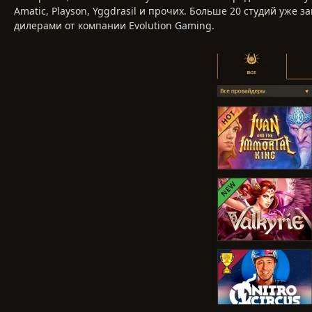
Amatic, Playson, Yggdrasil и прочих. Больше 20 студий уже з
дилерами от компании Evolution Gaming.