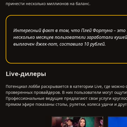
принести несколько миллионов на баланс.
Интересный факт в том, что Плей Фортуна – это ка
несколько месяцев пользователи заработали кушей
выплачен джек-пот, составила 10 рублей.
Live-дилеры
Потенциал лобби раскрывается в категории Live, где можно 
проверенных провайдеров. В них пользователи могут ощути
Профессиональные ведущие предлагают свои услуги круглосут
прямом эфире показаны столы, рулетки, колеса удачи и дру